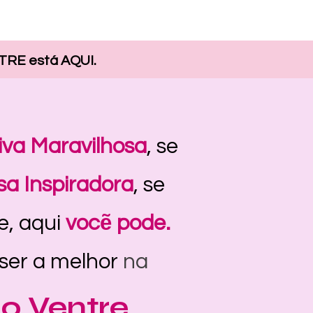
TRE está AQUI.
iva Maravilhosa
,
se
a Inspiradora
, se
re, aqui
vocẽ pode.
ser a melhor
na
o Ventre