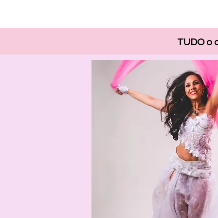
T
UDO o 