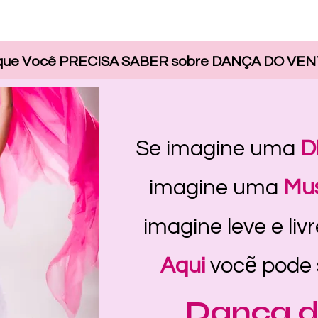
que Você PRECISA SABER sobre DANÇA DO VEN
Se imagine uma
D
imagine uma
Mus
imagine leve e liv
Aqui
vocẽ pode 
Dança d