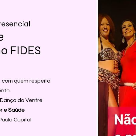
resencial
e
no FIDES
e com quem respeita
ento.
 Dança do Ventre
er e Saúde
Paulo Capital