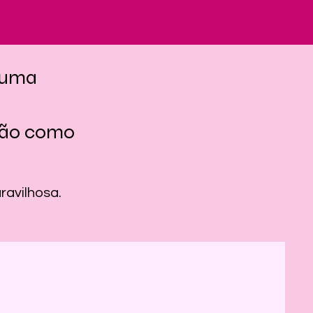
 uma
ssão como
ravilhosa.